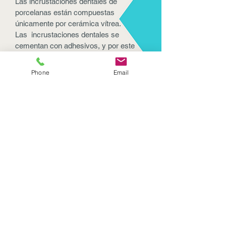
Las incrustaciones dentales de
porcelanas están compuestas
únicamente por cerámica vítrea.
Las incrustaciones dentales se
cementan con adhesivos, y por este
motivo existen algunos factores que se
consideran como limitaciones para la
Phone
Email
indicación de esta técnica.
¿INCRUSTACIONES
DENTALES?
REHABILITACIÓN BUCAL
Llámanos
AGENDA TU CITA HOY!
(55)-20991460