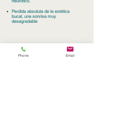
neurótico.
Perdida absoluta de la estética
bucal, una sonrisa muy
desagradable
Tratamiento
Phone
Email
Curetaje de la raíces del diente: el cual
tiene como objeto eliminar el sarro que
quedó pegado a la raíz del diente.
Injerto de Hueso: el cual es el
procedimiento que permite agregar
hueso liofilizado natural, esterilizado
que tiene por objeto reducir la movilidad
de los dientes cuando el hueso propio
se ha perdido.
Injerto de encía: Para recuperar la
dimensión de la encía se hace un